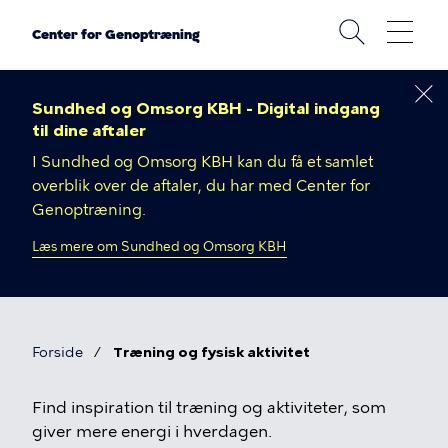
Gå
til
Center for Genoptræning
hovedindhold
Sundhed og Omsorg KBH - Digital indgang
til dine aftaler
I Sundhed og Omsorg KBH kan du få et samlet
overblik over de aftaler, du har med Center for
Genoptræning.
Læs mere om Sundhed og Omsorg KBH
Forside
Træning og fysisk aktivitet
Brødkrumme
Træning
Find inspiration til træning og aktiviteter, som
giver mere energi i hverdagen.
og