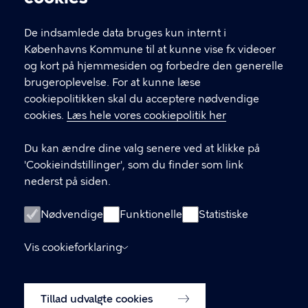
De indsamlede data bruges kun internt i
Københavns Kommune til at kunne vise fx videoer
og kort på hjemmesiden og forbedre den generelle
brugeroplevelse. For at kunne læse
KONTAKT
cookiepolitikken skal du acceptere nødvendige
cookies.
Læs hele vores cookiepolitik her
Center for Genoptræning Amager
Center for Genoptræning Nørrebro
Du kan ændre dine valg senere ved at klikke på
'Cookieindstillinger', som du finder som link
Center for Genoptræning Vanløse
nederst på siden.
Center for Genoptræning Vesterbro
Nødvendige
Funktionelle
Statistiske
Center for Genoptræning Østerbro
Vis cookieforklaring
LINKS
Tillad udvalgte cookies
Privatlivspolitik