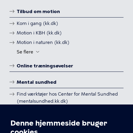
fysisk
Tilbud om motion
aktivitet
Linkoversigt
Kom i gang (kk.dk)
Motion i KBH (kk.dk)
Motion i naturen (kk.dk)
Se flere
Knap
til
Online træningsøvelser
at
slå
synligheden
Mental sundhed
til
Find værktøjer hos Center for Mental Sundhed
og
(mentalsundhed.kk.dk)
fra
for
yderligere
Denne hjemmeside bruger
menulinks
Cookieindstillinger
cookies